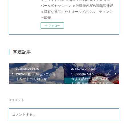
パール式セッション 🔹波動器AUWA遠隔調律🌈
🔹稀有な逸品：セミオールドボウル、ティンシ
ャ販売
フォロー
関連記事
2025.05.29 06:08
2018.04.09 14:23
2026年夏 🇲🇳モンゴルリ
♡Google Map ラバー♡
トリートのお知らせ
今まで訪ねた場所の写真
と地図を載せていきます
0
コメント