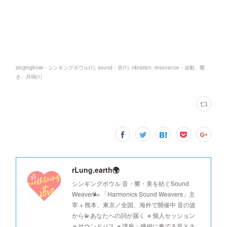
singingbowl・シンギングボウル
(
1
)
sound・音
(
1
)
vibration, resonance・波動、響
き、共鳴
(
1
)
rLung.earth🌍
シンギングボウル 音・響・美を紡ぐSound
Weaver🌬️ 「Harmonics Sound Weavers」主
宰 + 熊本、東京／全国、海外で開催中 音の波
から💫あなたへの詞が届く 🔹個人セッション
🔹サウンドバス 🔹講座：繊細に奏でる音Ｘネ