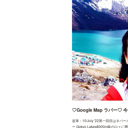
追筆：10/July '22第一回目はネパ
ー Gokyo Lakes8000m級の山